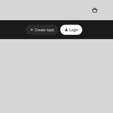
Create topic
Login