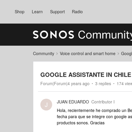
Shop
Learn
Support
Radio
Community
Voice control and smart home
Googl
GOOGLE ASSISTANTE IN CHILE
Forum|Forum|4 years ago
3 replies
174 vie
JUAN EDUARDO
Contributor I
J
Hola, recientemente he comprado un Be
fecha para que se integre con google 
productos sonos. Gracias