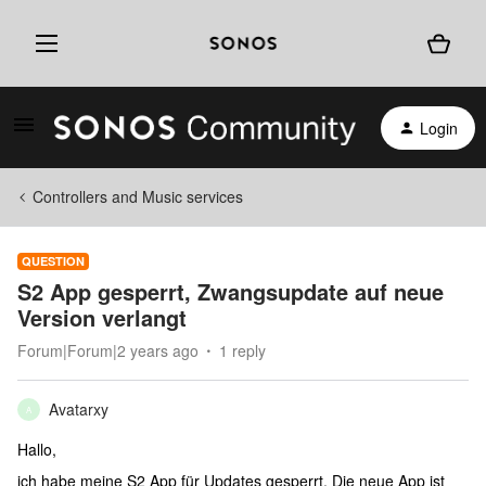
Login
Controllers and Music services
QUESTION
S2 App gesperrt, Zwangsupdate auf neue
Version verlangt
Forum|Forum|2 years ago
1 reply
Avatarxy
A
Hallo,
ich habe meine S2 App für Updates gesperrt. Die neue App ist