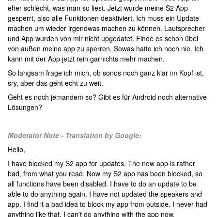
eher schlecht, was man so liest. Jetzt wurde meine S2 App
gesperrt, also alle Funktionen deaktiviert. Ich muss ein Update
machen um wieder irgendwas machen zu können. Lautsprecher
und App wurden von mir nicht upgedatet. Finde es schon übel
von außen meine app zu sperren. Sowas hatte ich noch nie. Ich
kann mit der App jetzt rein garnichts mehr machen.
So langsam frage ich mich, ob sonos noch ganz klar im Kopf ist,
sry, aber das geht echt zu weit.
Geht es noch jemandem so? Gibt es für Android noch alternative
Lösungen?
Moderator Note - Translation by Google:
Hello,
I have blocked my S2 app for updates. The new app is rather
bad, from what you read. Now my S2 app has been blocked, so
all functions have been disabled. I have to do an update to be
able to do anything again. I have not updated the speakers and
app. I find it a bad idea to block my app from outside. I never had
anything like that. I can't do anything with the app now.