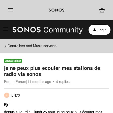
Login
Controllers and Music services
ANSWERED
je ne peux plus ecouter mes stations de
radio via sonos
Forum|Forum|11 months ago
4 replies
LN73
L
Bjr
depuis aujourd’hui lundi 25 août, je ne peux plus écouter mes