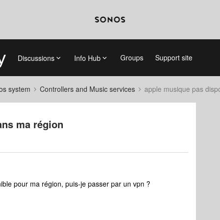
Groups
Support site
Discussions
Info Hub
nos system
Controllers and Music services
apple musique pas disp
ans ma région
ible pour ma région, puis-je passer par un vpn ?