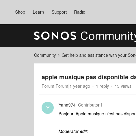
Shop
Learn
Support
Radio
Community
Get help and assistance with your So
apple musique pas disponible d
Forum|Forum|1 year ago
1 reply
13 views
Yann974
Contributor I
Y
Bonjour, Apple musique n’est pas dispon
Moderator edit: