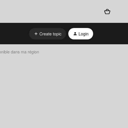
Create topic
Login
onible dans ma région