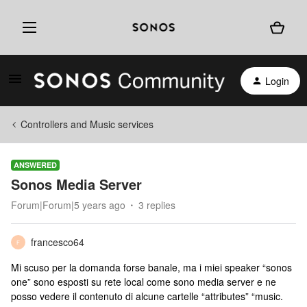
Login
Controllers and Music services
ANSWERED
Sonos Media Server
Forum|Forum|5 years ago
3 replies
francesco64
F
Mi scuso per la domanda forse banale, ma i miei speaker “sonos
one” sono esposti su rete local come sono media server e ne
posso vedere il contenuto di alcune cartelle “attributes” “music.