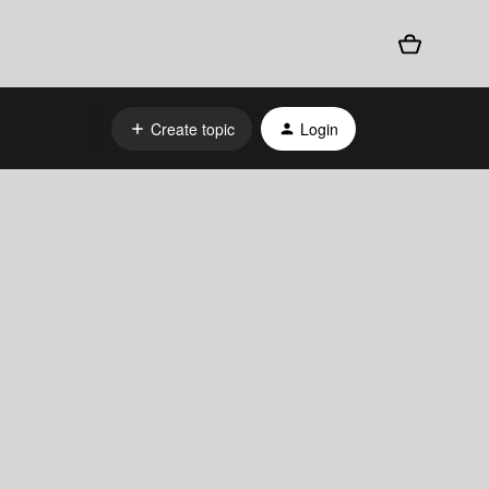
Create topic
Login