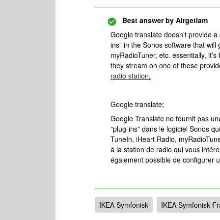
Best answer by
Airgetlam
Google translate doesn’t provide a g
ins” in the Sonos software that will
myRadioTuner, etc. essentially, it’s 
they stream on one of these provide
radio station
.
Google translate;
Google Translate ne fournit pas une
"plug-ins" dans le logiciel Sonos 
TuneIn, iHeart Radio, myRadioTuner
à la station de radio qui vous intéres
également possible de configurer un
IKEA Symfonisk
IKEA Symfonisk F