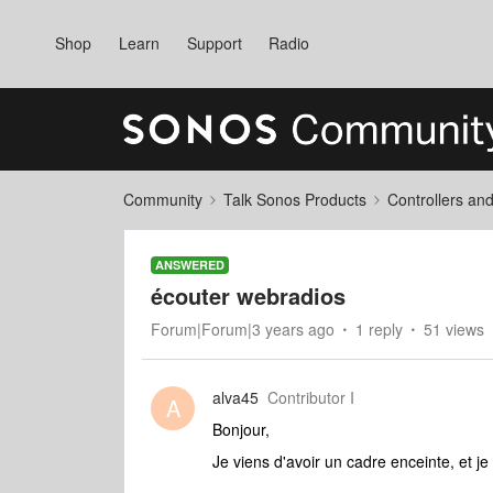
Shop
Learn
Support
Radio
Community
Talk Sonos Products
Controllers an
ANSWERED
écouter webradios
Forum|Forum|3 years ago
1 reply
51 views
alva45
Contributor I
A
Bonjour,
Je viens d'avoir un cadre enceinte, et je