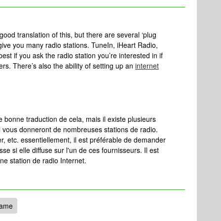
ood translation of this, but there are several ‘plug
 give you many radio stations. TuneIn, iHeart Radio,
best if you ask the radio station you’re interested in if
rs. There’s also the ability of setting up an
internet
 bonne traduction de cela, mais il existe plusieurs
qui vous donneront de nombreuses stations de radio.
, etc. essentiellement, il est préférable de demander
se si elle diffuse sur l'un de ces fournisseurs. Il est
e station de radio Internet.
rame