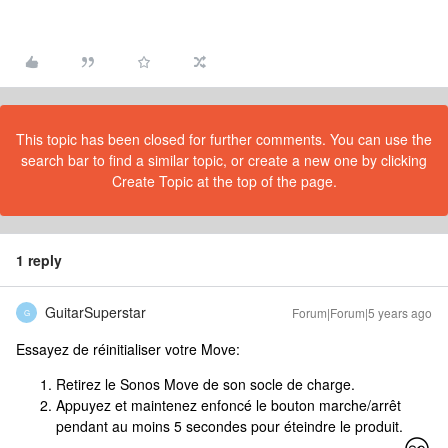
This topic has been closed for further comments. You can use the
search bar to find a similar topic, or create a new one by clicking
Create Topic at the top of the page.
1 reply
GuitarSuperstar
Forum|Forum|5 years ago
G
Essayez de réinitialiser votre Move:
Retirez le Sonos Move de son socle de charge.
Appuyez et maintenez enfoncé le bouton marche/arrêt
pendant au moins 5 secondes pour éteindre le produit.