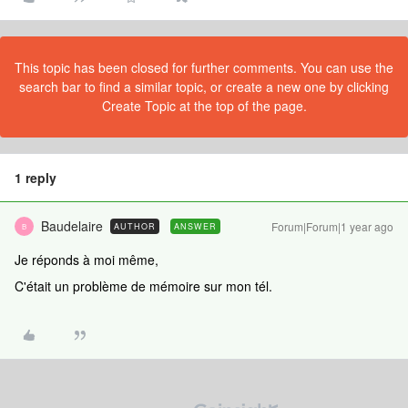
This topic has been closed for further comments. You can use the
search bar to find a similar topic, or create a new one by clicking
Create Topic at the top of the page.
1 reply
Baudelaire
Forum|Forum|1 year ago
AUTHOR
ANSWER
B
Je réponds à moi même,
C'était un problème de mémoire sur mon tél.