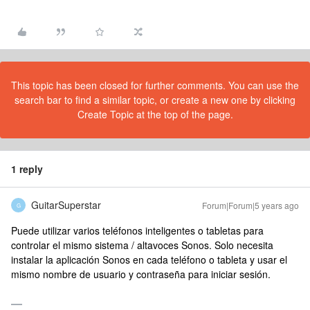
This topic has been closed for further comments. You can use the
search bar to find a similar topic, or create a new one by clicking
Create Topic at the top of the page.
1 reply
GuitarSuperstar
Forum|Forum|5 years ago
G
Puede utilizar varios teléfonos inteligentes o tabletas para
controlar el mismo sistema / altavoces Sonos. Solo necesita
instalar la aplicación Sonos en cada teléfono o tableta y usar el
mismo nombre de usuario y contraseña para iniciar sesión.