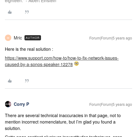
eighteen." - Albert Einstein
Mric
Forum|Forum|5 years ago
AUTHOR
M
Here is the real solution :
https://www.support.com/how-to/how-to-fix-network-issues-
caused-by-a-sonos-speaker-12278
Corry P
Forum|Forum|5 years ago
There are several technical inaccuracies in that page, not to
mention incorrect nomenclature, but I’m glad you found a
solution.