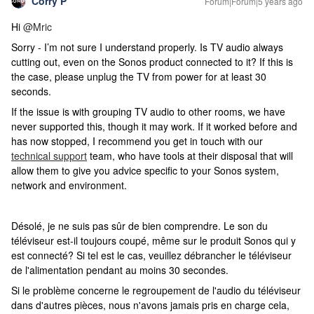
Corry P
Forum|Forum|5 years ago
Hi
@Mric
Sorry - I’m not sure I understand properly. Is TV audio always
cutting out, even on the Sonos product connected to it? If this is
the case, please unplug the TV from power for at least 30
seconds.
If the issue is with grouping TV audio to other rooms, we have
never supported this, though it may work. If it worked before and
has now stopped,
I recommend you get in touch with our
technical support
team, who have tools at their disposal that will
allow them to give you advice specific to your Sonos system,
network and environment.
Désolé, je ne suis pas sûr de bien comprendre. Le son du
téléviseur est-il toujours coupé, même sur le produit Sonos qui y
est connecté? Si tel est le cas, veuillez débrancher le téléviseur
de l'alimentation pendant au moins 30 secondes.
Si le problème concerne le regroupement de l'audio du téléviseur
dans d'autres pièces, nous n'avons jamais pris en charge cela,