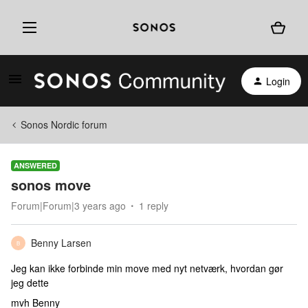
Login
Sonos Nordic forum
ANSWERED
sonos move
Forum|Forum|3 years ago
1 reply
Benny Larsen
B
Jeg kan ikke forbinde min move med nyt netværk, hvordan gør
jeg dette
mvh Benny