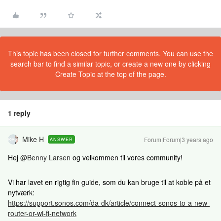
This topic has been closed for further comments. You can use the
search bar to find a similar topic, or create a new one by clicking
Create Topic at the top of the page.
1 reply
Mike H
Forum|Forum|3 years ago
ANSWER
Hej
@Benny Larsen
og velkommen til vores community!
Vi har lavet en rigtig fin guide, som du kan bruge til at koble på et
nytværk:
https://support.sonos.com/da-dk/article/connect-sonos-to-a-new-
router-or-wi-fi-network