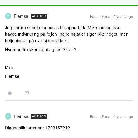
Flemse
Forum|Forum|4 years ago
AUTHOR
F
Jeg har nu sendt diagnostik til suppert, da Mike forslag ikke
havde indvirkning på fejlen (højre højtaler siger ikke noget, men
betjeningen på oversiden virker).
Hvordan trækker jeg diagnostikken ?
Mvh
Flemse
Flemse
Forum|Forum|4 years ago
AUTHOR
F
Diganostiknummer : 1723157212