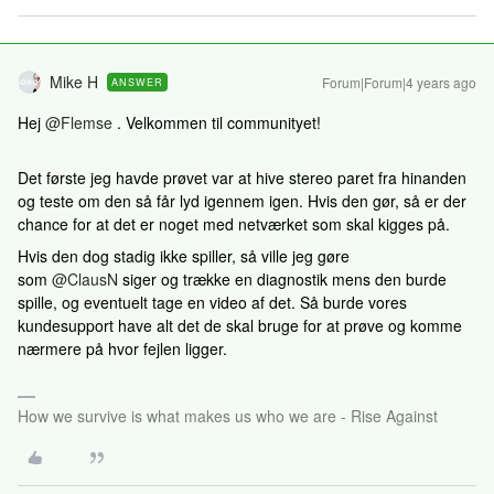
Mike H
Forum|Forum|4 years ago
ANSWER
Hej
@Flemse
. Velkommen til communityet!
Det første jeg havde prøvet var at hive stereo paret fra hinanden
og teste om den så får lyd igennem igen. Hvis den gør, så er der
chance for at det er noget med netværket som skal kigges på.
Hvis den dog stadig ikke spiller, så ville jeg gøre
som
@ClausN
siger og trække en diagnostik mens den burde
spille, og eventuelt tage en video af det. Så burde vores
kundesupport have alt det de skal bruge for at prøve og komme
nærmere på hvor fejlen ligger.
How we survive is what makes us who we are - Rise Against