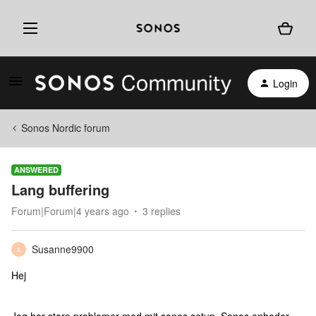
Login
Sonos Nordic forum
ANSWERED
Lang buffering
Forum|Forum|4 years ago
3 replies
Susanne9900
S
Hej