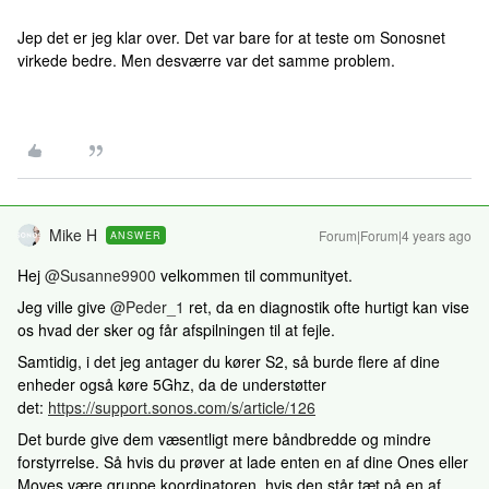
Jep det er jeg klar over. Det var bare for at teste om Sonosnet
virkede bedre. Men desværre var det samme problem.
Mike H
Forum|Forum|4 years ago
ANSWER
Hej
@Susanne9900
velkommen til communityet.
Jeg ville give
@Peder_1
ret, da en diagnostik ofte hurtigt kan vise
os hvad der sker og får afspilningen til at fejle.
Samtidig, i det jeg antager du kører S2, så burde flere af dine
enheder også køre 5Ghz, da de understøtter
det:
https://support.sonos.com/s/article/126
Det burde give dem væsentligt mere båndbredde og mindre
forstyrrelse. Så hvis du prøver at lade enten en af dine Ones eller
Moves være gruppe koordinatoren, hvis den står tæt på en af