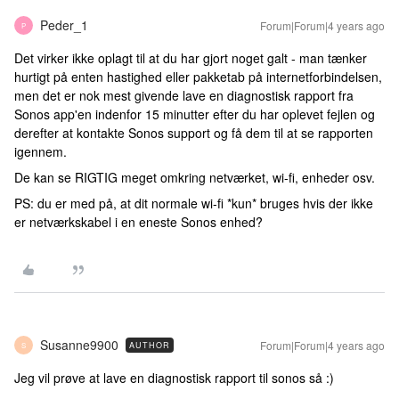
Peder_1
Forum|Forum|4 years ago
P
Det virker ikke oplagt til at du har gjort noget galt - man tænker
hurtigt på enten hastighed eller pakketab på internetforbindelsen,
men det er nok mest givende lave en diagnostisk rapport fra
Sonos app'en indenfor 15 minutter efter du har oplevet fejlen og
derefter at kontakte Sonos support og få dem til at se rapporten
igennem.
De kan se RIGTIG meget omkring netværket, wi-fi, enheder osv.
PS: du er med på, at dit normale wi-fi *kun* bruges hvis der ikke
er netværkskabel i en eneste Sonos enhed?
Susanne9900
Forum|Forum|4 years ago
AUTHOR
S
Jeg vil prøve at lave en diagnostisk rapport til sonos så :)