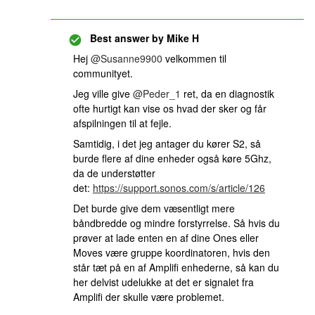
Best answer by
Mike H
Hej
@Susanne9900
velkommen til
communityet.
Jeg ville give
@Peder_1
ret, da en diagnostik
ofte hurtigt kan vise os hvad der sker og får
afspilningen til at fejle.
Samtidig, i det jeg antager du kører S2, så
burde flere af dine enheder også køre 5Ghz,
da de understøtter
det:
https://support.sonos.com/s/article/126
Det burde give dem væsentligt mere
båndbredde og mindre forstyrrelse. Så hvis du
prøver at lade enten en af dine Ones eller
Moves være gruppe koordinatoren, hvis den
står tæt på en af Amplifi enhederne, så kan du
her delvist udelukke at det er signalet fra
Amplifi der skulle være problemet.