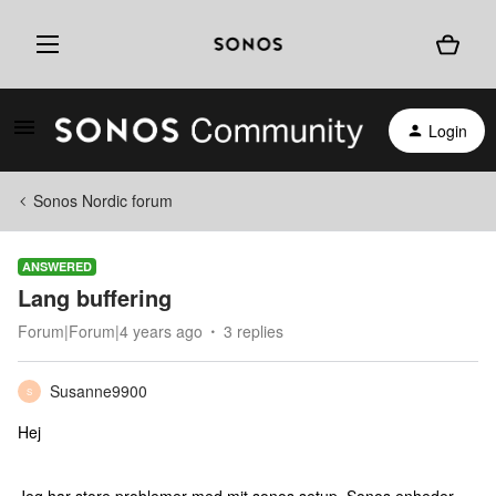
Login
Sonos Nordic forum
ANSWERED
Lang buffering
Forum|Forum|4 years ago
3 replies
Susanne9900
S
Hej