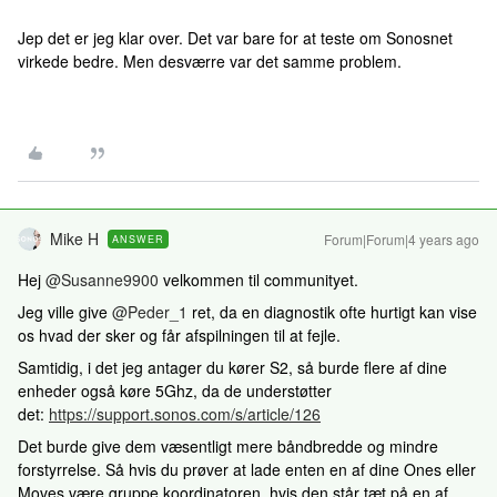
Jep det er jeg klar over. Det var bare for at teste om Sonosnet
virkede bedre. Men desværre var det samme problem.
Mike H
Forum|Forum|4 years ago
ANSWER
Hej
@Susanne9900
velkommen til communityet.
Jeg ville give
@Peder_1
ret, da en diagnostik ofte hurtigt kan vise
os hvad der sker og får afspilningen til at fejle.
Samtidig, i det jeg antager du kører S2, så burde flere af dine
enheder også køre 5Ghz, da de understøtter
det:
https://support.sonos.com/s/article/126
Det burde give dem væsentligt mere båndbredde og mindre
forstyrrelse. Så hvis du prøver at lade enten en af dine Ones eller
Moves være gruppe koordinatoren, hvis den står tæt på en af