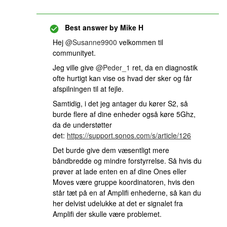
Best answer by
Mike H
Hej
@Susanne9900
velkommen til
communityet.
Jeg ville give
@Peder_1
ret, da en diagnostik
ofte hurtigt kan vise os hvad der sker og får
afspilningen til at fejle.
Samtidig, i det jeg antager du kører S2, så
burde flere af dine enheder også køre 5Ghz,
da de understøtter
det:
https://support.sonos.com/s/article/126
Det burde give dem væsentligt mere
båndbredde og mindre forstyrrelse. Så hvis du
prøver at lade enten en af dine Ones eller
Moves være gruppe koordinatoren, hvis den
står tæt på en af Amplifi enhederne, så kan du
her delvist udelukke at det er signalet fra
Amplifi der skulle være problemet.