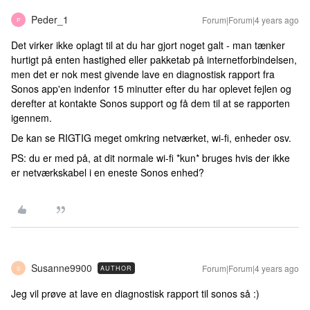
Peder_1
Forum|Forum|4 years ago
P
Det virker ikke oplagt til at du har gjort noget galt - man tænker
hurtigt på enten hastighed eller pakketab på internetforbindelsen,
men det er nok mest givende lave en diagnostisk rapport fra
Sonos app'en indenfor 15 minutter efter du har oplevet fejlen og
derefter at kontakte Sonos support og få dem til at se rapporten
igennem.
De kan se RIGTIG meget omkring netværket, wi-fi, enheder osv.
PS: du er med på, at dit normale wi-fi *kun* bruges hvis der ikke
er netværkskabel i en eneste Sonos enhed?
Susanne9900
Forum|Forum|4 years ago
AUTHOR
S
Jeg vil prøve at lave en diagnostisk rapport til sonos så :)