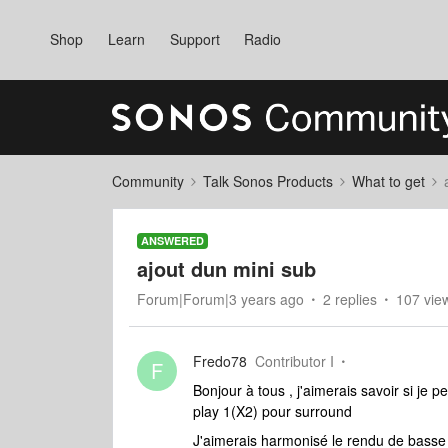
Shop
Learn
Support
Radio
Community
Talk Sonos Products
What to get
ANSWERED
ajout dun mini sub
Forum|Forum|3 years ago
2 replies
107 vie
Fredo78
Contributor I
F
Bonjour à tous , j'aimerais savoir si je 
play 1(X2) pour surround
J'aimerais harmonisé le rendu de bass