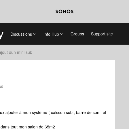
Groups
Support site
Discussions
Info Hub
ajout dun mini sub
ws
peux ajouter à mon système ( caisson sub , barre de son , et
e dans tout mon salon de 65m2