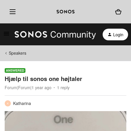
Login
Speakers
ANSWERED
Hjælp til sonos one højtaler
Forum|Forum|1 year ago
1 reply
Katharina
K