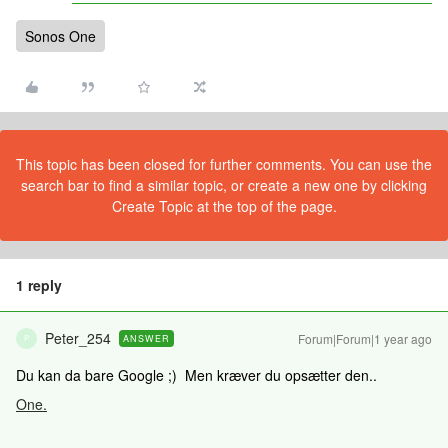
Sonos One
This topic has been closed for further comments. You can use the
search bar to find a similar topic, or create a new one by clicking
Create Topic at the top of the page.
1 reply
Peter_254
Forum|Forum|1 year ago
ANSWER
P
Du kan da bare Google ;) Men kræver du opsætter den..
One.