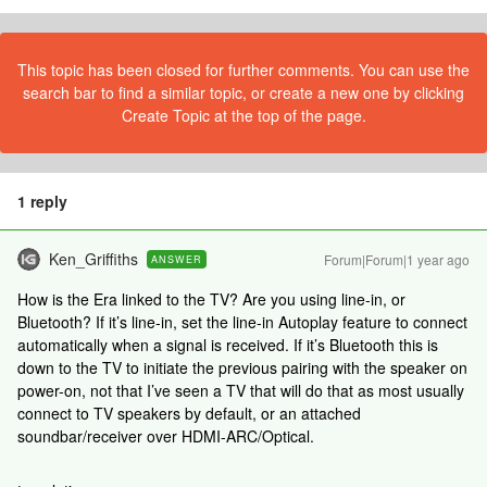
This topic has been closed for further comments. You can use the
search bar to find a similar topic, or create a new one by clicking
Create Topic at the top of the page.
1 reply
Ken_Griffiths
Forum|Forum|1 year ago
ANSWER
How is the Era linked to the TV? Are you using line-in, or
Bluetooth? If it’s line-in, set the line-in Autoplay feature to connect
automatically when a signal is received. If it’s Bluetooth this is
down to the TV to initiate the previous pairing with the speaker on
power-on, not that I’ve seen a TV that will do that as most usually
connect to TV speakers by default, or an attached
soundbar/receiver over HDMI-ARC/Optical.