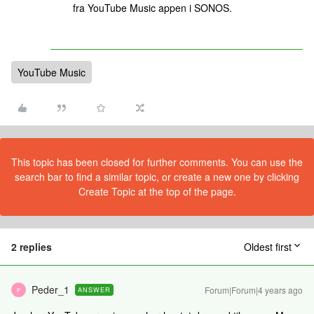
fra YouTube Music appen i SONOS.
YouTube Music
This topic has been closed for further comments. You can use the
search bar to find a similar topic, or create a new one by clicking
Create Topic at the top of the page.
2 replies
Oldest first
Peder_1
Forum|Forum|4 years ago
ANSWER
P