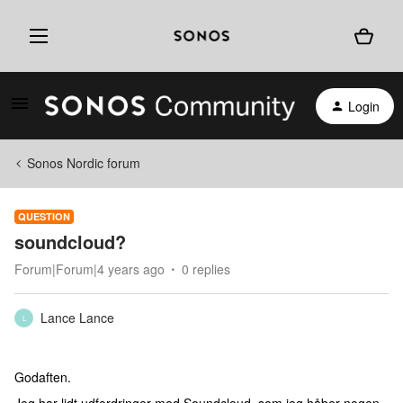
Login
Sonos Nordic forum
QUESTION
soundcloud?
Forum|Forum|4 years ago
0 replies
Lance Lance
L
Godaften.