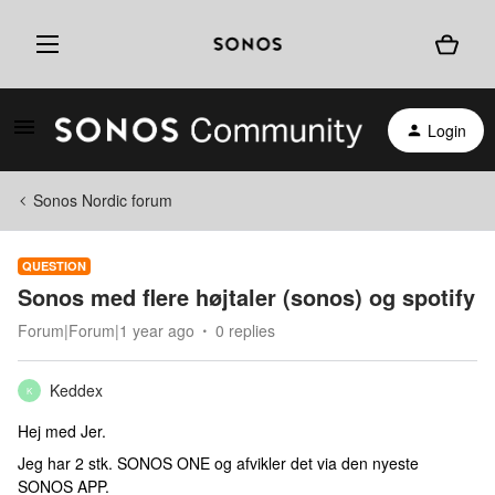
Login
Sonos Nordic forum
QUESTION
Sonos med flere højtaler (sonos) og spotify
Forum|Forum|1 year ago
0 replies
Keddex
K
Hej med Jer.
Jeg har 2 stk. SONOS ONE og afvikler det via den nyeste
SONOS APP.