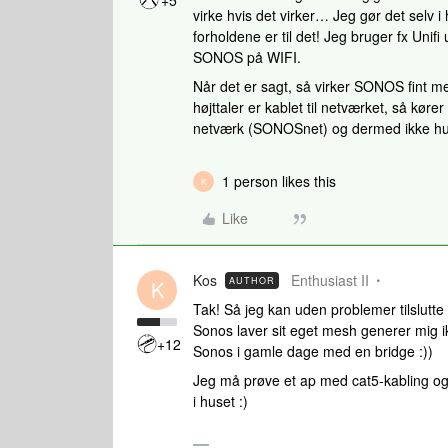
+5
virke hvis det virker… Jeg gør det selv i 
forholdene er til det! Jeg bruger fx Unif
SONOS på WIFI.
Når det er sagt, så virker SONOS fint m
højttaler er kablet til netværket, så kør
netværk (SONOSnet) og dermed ikke hu
1 person likes this
K
Like
Kos
Enthusiast II
AUTHOR
K
Tak! Så jeg kan uden problemer tilslut
Sonos laver sit eget mesh generer mig ik
+12
Sonos i gamle dage med en bridge :))
Jeg må prøve et ap med cat5-kabling også 
i huset :)