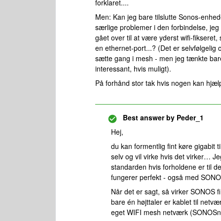
forklaret....
Men: Kan jeg bare tilslutte Sonos-enhede
særlige problemer i den forbindelse, j
gået over til at være yderst wifi-fiksere
en ethernet-port...? (Det er selvfølgeli
sætte gang i mesh - men jeg tænkte bare,
interessant, hvis muligt).
På forhånd stor tak hvis nogen kan hjæl
Best answer by
Peder_1
Hej,
du kan formentlig fint køre gigabit 
selv og vil virke hvis det virker… Je
standarden hvis forholdene er til de
fungerer perfekt - også med SONO
Når det er sagt, så virker SONOS f
bare én højttaler er kablet til netv
eget WIFI mesh netværk (SONOSne