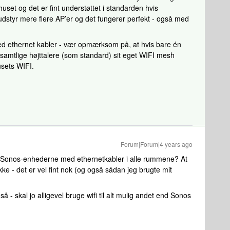
huset og det er fint understøttet i standarden hvis
i udstyr mere flere AP’er og det fungerer perfekt - også med
ed ethernet kabler - vær opmærksom på, at hvis bare én
er samtlige højttalere (som standard) sit eget WIFI mesh
sets WIFI.
Forum|Forum|4 years ago
te Sonos-enhederne med ethernetkabler i alle rummene? At
ke - det er vel fint nok (og også sådan jeg brugte mit
- skal jo alligevel bruge wifi til alt mulig andet end Sonos