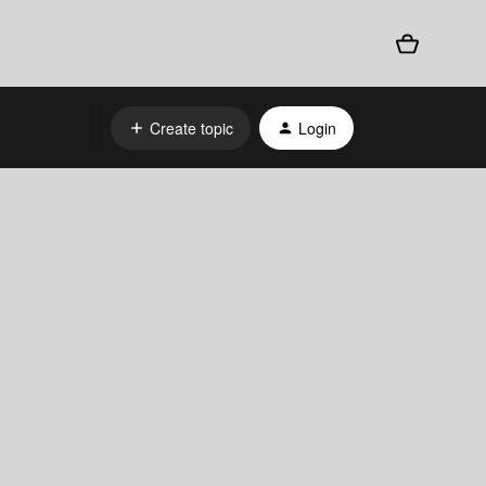
Create topic
Login