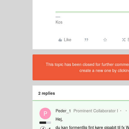
Kos
Like
This topic has been closed for further comment
create a new one by clickin
2 replies
Peder_1
Prominent Collaborator I
P
Hej,
du kan formentlig fint køre gigabit til fx