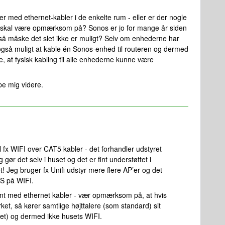
r med ethernet-kabler i de enkelte rum - eller er der nogle
eg skal være opmærksom på? Sonos er jo for mange år siden
t, så måske det slet ikke er muligt? Selv om enhederne har
g også muligt at kable én Sonos-enhed til routeren og dermed
 at fysisk kabling til alle enhederne kunne være
pe mig videre.
til fx WIFI over CAT5 kabler - det forhandler udstyret
g gør det selv i huset og det er fint understøttet i
t! Jeg bruger fx Unifi udstyr mere flere AP’er og det
S på WIFI.
int med ethernet kabler - vær opmærksom på, at hvis
ærket, så kører samtlige højttalere (som standard) sit
t) og dermed ikke husets WIFI.