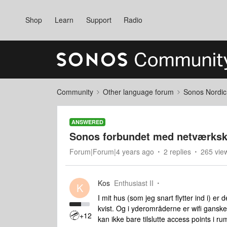
Shop
Learn
Support
Radio
Community
Other language forum
Sonos Nordic
ANSWERED
Sonos forbundet med netværkska
Forum|Forum|4 years ago
2 replies
265 vie
Kos
Enthusiast II
K
I mit hus (som jeg snart flytter ind i) er d
kvist. Og i yderområderne er wifi gansk
+12
kan ikke bare tilslutte access points i 