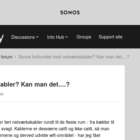
Groups
Support site
Discussions
Info Hub
 forum
Sonos forbundet med netværkskabler? Kan man det....?
bler? Kan man det....?
ws
er ført netværkskabler rundt til de fleste rum - fra kælder til
e svagt. Kablerne er desværre cat5 og ikke cat6, så man
rummene og derved udvide wifi-området - har jeg fået