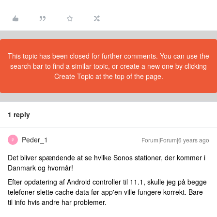
This topic has been closed for further comments. You can use the
search bar to find a similar topic, or create a new one by clicking
Create Topic at the top of the page.
1 reply
Peder_1
Forum|Forum|6 years ago
P
Det bliver spændende at se hvilke Sonos stationer, der kommer i
Danmark og hvornår!
Efter opdatering af Android controller til 11.1, skulle jeg på begge
telefoner slette cache data før app'en ville fungere korrekt. Bare
til info hvis andre har problemer.