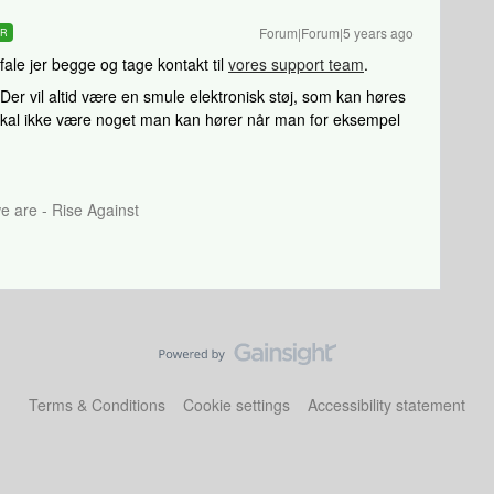
Forum|Forum|5 years ago
ER
fale jer begge og tage kontakt til
vores support team
.
Der vil altid være en smule elektronisk støj, som kan høres
 skal ikke være noget man kan hører når man for eksempel
 are - Rise Against
Terms & Conditions
Cookie settings
Accessibility statement