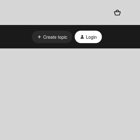
Create topic
Login