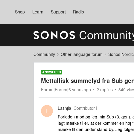
Shop
Learn
Support
Radio
Community
Other language forum
Sonos Nordic
ANSWERED
Mettallisk summelyd fra Sub gen
Forum|Forum|6 years ago
2 replies
340 vie
Lashjla
Contributor I
L
Forleden modtog jeg min Sub (3. gen), 
lagt mærke til er, at der kommer en høj 
mærke til den under stand-by. Jeg følger