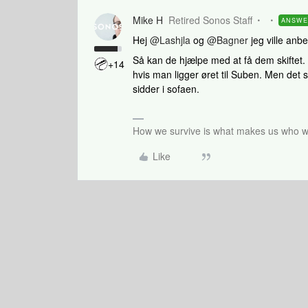
Mike H
Retired Sonos Staff
ANSW
Hej
@Lashjla
og
@Bagner
jeg ville anbe
Så kan de hjælpe med at få dem skiftet. 
+14
hvis man ligger øret til Suben. Men det
sidder i sofaen.
How we survive is what makes us who we
Like