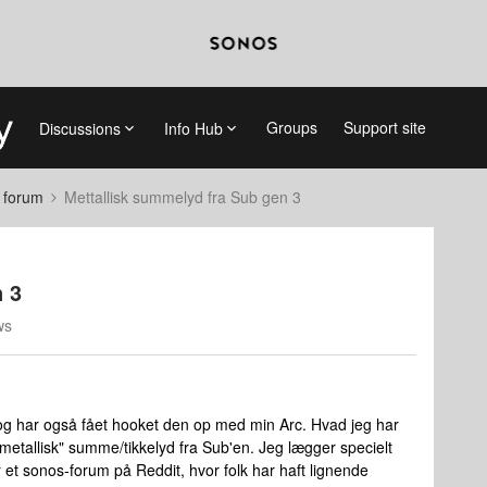
Groups
Support site
Discussions
Info Hub
 forum
Mettallisk summelyd fra Sub gen 3
 3
ws
og har også fået hooket den op med min Arc. Hvad jeg har
"metallisk" summe/tikkelyd fra Sub'en. Jeg lægger specielt
 et sonos-forum på Reddit, hvor folk har haft lignende