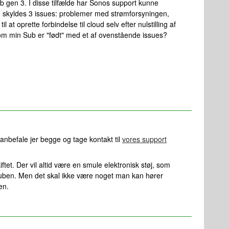
 gen 3. I disse tilfælde har Sonos support kunne
 skyldes 3 issues: problemer med strømforsyningen,
 at oprette forbindelse til cloud selv efter nulstilling af
 om min Sub er "født" med et af ovenstående issues?
e anbefale jer begge og tage kontakt til
vores support
tet. Der vil altid være en smule elektronisk støj, som
 Suben. Men det skal ikke være noget man kan hører
en.