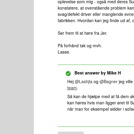
oplevelse som mig - også med deres Sub
konstatere, at ovenstående problem kan
svag/defekt driver eller manglende evne til
fabrikken. Hvordan kan jeg finde ud af,
Ser frem til at høre fra Jer.
På forhånd tak og mvh.
Lasse.
Best answer by
Mike H
Hej
@Lashjla
og
@Bagner
jeg vill
team
.
Så kan de hjælpe med at få dem skif
kan høres hvis man ligger øret til
når man for eksempel sidder i sofa