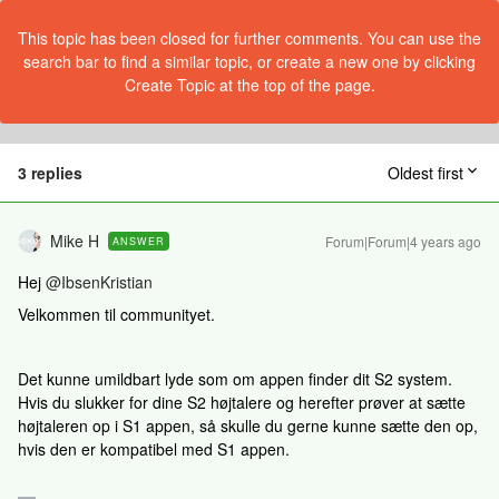
This topic has been closed for further comments. You can use the
search bar to find a similar topic, or create a new one by clicking
Create Topic at the top of the page.
3 replies
Oldest first
Mike H
Forum|Forum|4 years ago
ANSWER
Hej
@IbsenKristian
Velkommen til communityet.
Det kunne umildbart lyde som om appen finder dit S2 system.
Hvis du slukker for dine S2 højtalere og herefter prøver at sætte
højtaleren op i S1 appen, så skulle du gerne kunne sætte den op,
hvis den er kompatibel med S1 appen.