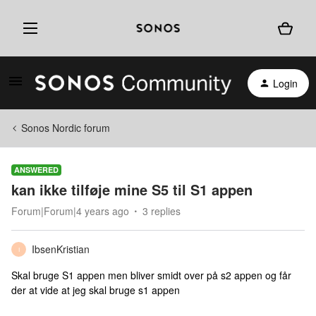
Login
Sonos Nordic forum
ANSWERED
kan ikke tilføje mine S5 til S1 appen
Forum|Forum|4 years ago
3 replies
IbsenKristian
I
Skal bruge S1 appen men bliver smidt over på s2 appen og får
der at vide at jeg skal bruge s1 appen