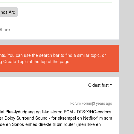
nos Arc
Share
s. You can use the search bar to find a similar topic, or
g Create Topic at the top of the page.
Oldest first
Forum|Forum|3 years ago
y Digital Plus-lydudgang og ikke stereo PCM - DTS:X/HQ-codecs
n er Dolby Surround Sound - for eksempel en Netflix-film som
de en Sonos-enhed direkte til din router (men ikke en