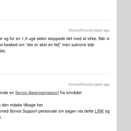
Forum|Forum|3 years ago
før og for en 1,5 uge siden stoppede det med at virke. Når vi
får vi besked om “der er sket en fejl” men sub/one står
kke.
Forum|Forum|3 years ago
dsende en
Sonos-diagnoserapport
fra området
 den måske tilbage her.
hat med Sonos Support-personale om sagen via dette
LINK
og
n.