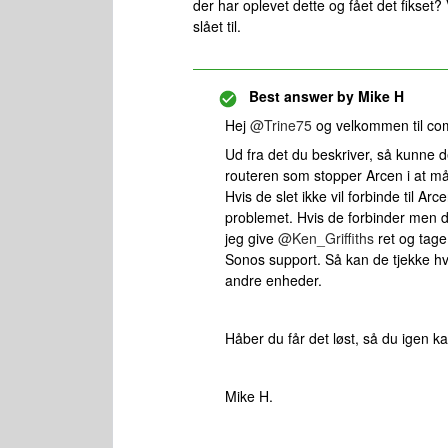
der har oplevet dette og fået det fikset? 
slået til.
Best answer by
Mike H
Hej
@Trine75
og velkommen til com
Ud fra det du beskriver, så kunne d
routeren som stopper Arcen i at 
Hvis de slet ikke vil forbinde til A
problemet. Hvis de forbinder men d
jeg give
@Ken_Griffiths
ret og tage
Sonos support. Så kan de tjekke h
andre enheder.
Håber du får det løst, så du igen 
Mike H.