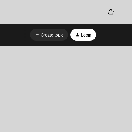
Create topic
Login