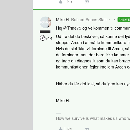
Like
Mike H
Retired Sonos Staff
ANSW
Hej
@Trine75
og velkommen til communi
Ud fra det du beskriver, så kunne det ly
+14
stopper Arcen i at måtte kommunikere 
Hvis de slet ikke vil forbinde til Arcen,
de forbinder men der bare ikke kommer l
og tage en diagnostik som du kan bruge
kommunikationen fejler imellem Arcen o
Håber du får det løst, så du igen kan n
Mike H.
How we survive is what makes us who we
Like