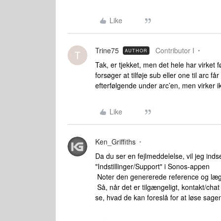
Like
Trine75
Contributor I
AUTHOR
T
Tak, er tjekket, men det hele har virket 
forsøger at tilføje sub eller one til arc 
efterfølgende under arc’en, men virker i
Like
Ken_Griffiths
Da du ser en fejlmeddelelse, vil jeg in
"Indstillinger/Support" i Sonos-appen
Noter den genererede reference og læg
Så, når det er tilgængeligt, kontakt/c
se, hvad de kan foreslå for at løse sage