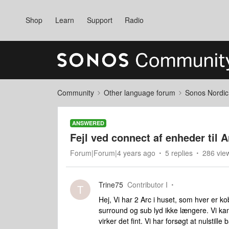
Shop
Learn
Support
Radio
Community
Other language forum
Sonos Nordic
ANSWERED
Fejl ved connect af enheder til A
Forum|Forum|4 years ago
5 replies
286 vie
Trine75
Contributor I
T
Hej, Vi har 2 Arc i huset, som hver er k
surround og sub lyd ikke længere. Vi 
virker det fint. Vi har forsøgt at nulstil