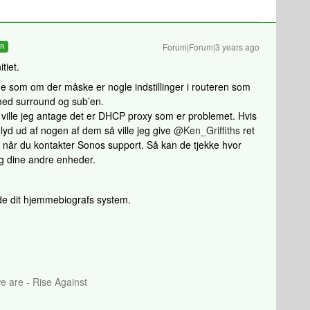
Forum|Forum|3 years ago
ER
tiet.
de som om der måske er nogle indstillinger i routeren som
med surround og sub’en.
 så ville jeg antage det er DHCP proxy som er problemet. Hvis
yd ud af nogen af dem så ville jeg give
@Ken_Griffiths
ret
 når du kontakter Sonos support. Så kan de tjekke hvor
g dine andre enheder.
yde dit hjemmebiografs system.
 are - Rise Against