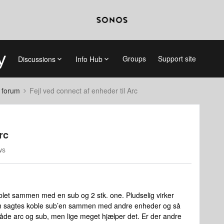
Groups
Support site
Discussions
Info Hub
 forum
Fejl ved connect af enheder til Arc
rc
ws
oblet sammen med en sub og 2 stk. one. Pludselig virker
kan sagtes koble sub’en sammen med andre enheder og så
le både arc og sub, men lige meget hjælper det. Er der andre