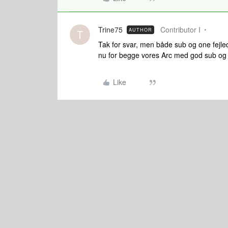
Trine75
Contributor I
AUTHOR
T
Tak for svar, men både sub og one fejlede
nu for begge vores Arc med god sub og 
Like