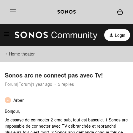
Login
Home theater
Sonos arc ne connect pas avec Tv!
Forum|Forum|1 year ago
5 replies
Arben
A
Bonjour,
Je essaye de connecter 2 eme sub, tout est bascule. 1.Sonos arc
impossible de connecter avec TV débranchée et rebranché
plusieurs fois c’est mort. 2.Sonos app demande chaque fois de