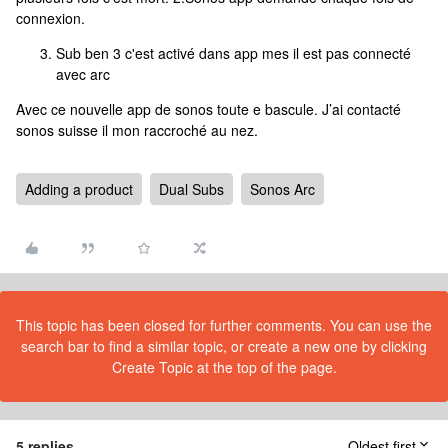
connexion.
Sub ben 3 c'est activé dans app mes il est pas connecté
avec arc
Avec ce nouvelle app de sonos toute e bascule. J’ai contacté
sonos suisse il mon raccroché au nez.
Adding a product
Dual Subs
Sonos Arc
This topic has been closed for further comments. You can use the
search bar to find a similar topic, or create a new one by clicking
Create Topic at the top of the page.
5 replies
Oldest first