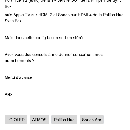
Port HDMI 2 (eArc) de la TV vers le OUT de la Philips Hue Sync
Box
puis Apple TV sur HDMI 2 et Sonos sur HDMI 4 de la Philips Hue
Sync Box
Mais dans cette config le son sort en stéréo
Avez vous des conseils à me donner concernant mes
branchements ?
Merci d’avance.
Alex
LG OLED
ATMOS
Philips Hue
Sonos Arc