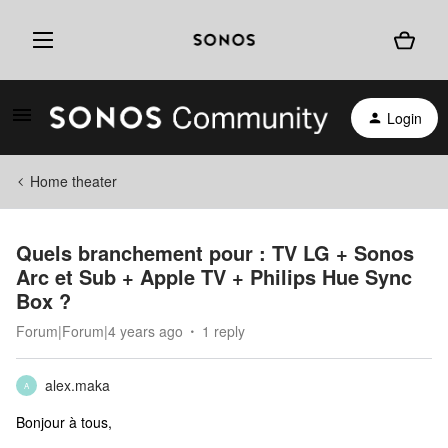
Login
Home theater
Quels branchement pour : TV LG + Sonos
Arc et Sub + Apple TV + Philips Hue Sync
Box ?
Forum|Forum|4 years ago
1 reply
alex.maka
A
Bonjour à tous,