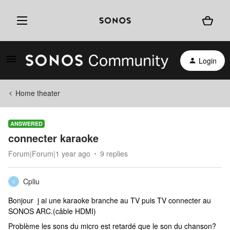
Login
Home theater
ANSWERED
connecter karaoke
Forum|Forum|1 year ago
9 replies
Cpliu
C
Bonjour j ai une karaoke branche au TV puis TV connecter au
SONOS ARC.(câble HDMI)
Problème les sons du micro est retardé que le son du chanson?