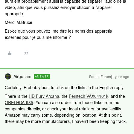
auraient probablement aussi la capacité de séparer l'audio de la
vidéo, afin que vous puissiez envoyer chacun à l'appareil
approprié.
Merci M.Bruce
Est-ce que vous pouvez me dire les noms des appareils
externes pour je puis me informe ?
Airgetlam
Forum|Forum|1 year ago
ANSWER
Certainly. Probably best to click on the links in the English reply.
There is the
HD Fury Arcana
, the
Feintech VAX04101k
, and the
OREI HDA-935
. You can also order from those links from the
companies directly, or check your local retailers for availability.
Amazon may carry some, depending on location. At this point,
there may be more manufacturers, I haven’t been keeping track.