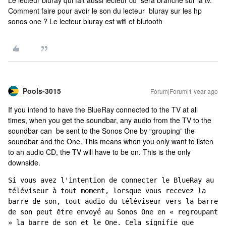
Le lecteur bluray qui fait aussi lecteur cd sera branche sur la tv.
Comment faire pour avoir le son du lecteur bluray sur les hp
sonos one ? Le lecteur bluray est wifi et blutooth
Pools-3015
Forum|Forum|1 year ago
If you intend to have the BlueRay connected to the TV at all
times, when you get the soundbar, any audio from the TV to the
soundbar can be sent to the Sonos One by “grouping” the
soundbar and the One. This means when you only want to listen
to an audio CD, the TV will have to be on. This is the only
downside.
Si vous avez l'intention de connecter le BlueRay au 
téléviseur à tout moment, lorsque vous recevez la 
barre de son, tout audio du téléviseur vers la barre 
de son peut être envoyé au Sonos One en « regroupant 
» la barre de son et le One. Cela signifie que 