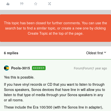
This topic has been closed for further comments. You can use the
search bar to find a similar topic, or create a new one by clicking
Create Topic at the top of the page.
6 replies
Oldest first
Pools-3015
Forum|Forum|1 year ago
ANSWER
Yes this is possible.
If you have vinyl records or CD that you want to listen to through
Sonos speakers, Sonos devices that have line in will allow you to
listen to that type of media through your Sonos speakers in any
or all rooms.
These include the Era 100/300 (with the Sonos line in adapter),