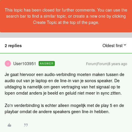
This topic has been closed for further comments. You can use the
search bar to find a similar topic, or create a new one by clicking
Create Topic at the top of the page.
2 replies
Oldest first
User103951
Forum|Forum|8 years ago
ANSWER
U
Je gaat hiervoor een audio-verbinding moeten maken tussen de
audio out van je laptop en de line-in van je sonos speaker. De
uitdaging is namelijk om geen vertraging van het signaal op te
lopen omdat anders je beeld en geluid niet meer in sync zitten.
Zo'n verderbinding is echter alleen mogelijk met de play 5 en de
playbar omdat de andere speakers geen line-in hebben.