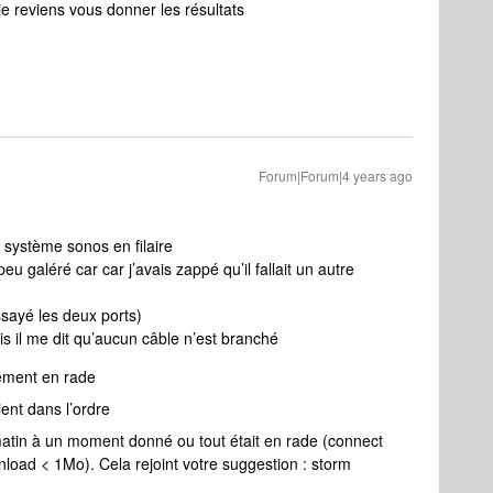
 je reviens vous donner les résultats
Forum|Forum|4 years ago
 système sonos en filaire
eu galéré car car j’avais zappé qu’il fallait un autre
 essayé les deux ports)
ais il me dit qu’aucun câble n’est branché
ement en rade
ient dans l’ordre
matin à un moment donné ou tout était en rade (connect
nload < 1Mo). Cela rejoint votre suggestion : storm