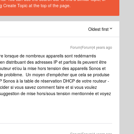
g Create Topic at the top of the page.
Oldest first
Forum|Forum|4 years ago
ire lorsque de nombreux appareils sont redémarrés
n distribuant des adresses IP et parfois ils peuvent être
teur et/ou la mise hors tension des appareils Sonos et
a le problème. Un moyen d'empêcher que cela se produise
P Sonos à la table de réservation DHCP de votre routeur -
décider si vous savez comment faire et si vous voulez
suggestion de mise hors/sous tension mentionnée et voyez
Forum|Forum|4 years ago