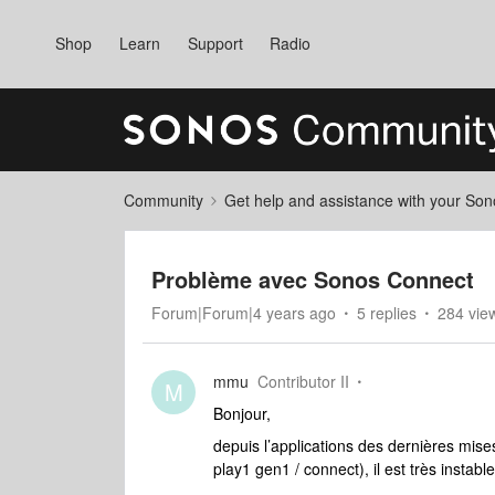
Shop
Learn
Support
Radio
Community
Get help and assistance with your So
Problème avec Sonos Connect
Forum|Forum|4 years ago
5 replies
284 vie
mmu
Contributor II
M
Bonjour,
depuis l’applications des dernières mis
play1 gen1 / connect), il est très instable