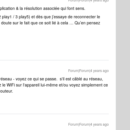
lication & la résolution associée qui font sens.
 play1 / 3 play5) et dès que j’essaye de reconnecter le
 doute sur le fait que ce soit lié à cela … Qu’en pensez
Forum|Forum|4 years ago
éseau - voyez ce qui se passe. s'il est câblé au réseau,
z le WiFi sur l'appareil lui-même et/ou voyez simplement ce
outeur.
Forum|Forum|4 years ago