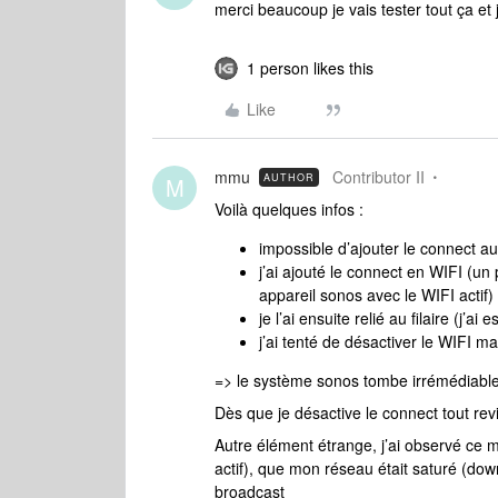
merci beaucoup je vais tester tout ça et
1 person likes this
Like
mmu
Contributor II
AUTHOR
M
Voilà quelques infos :
impossible d’ajouter le connect au
j’ai ajouté le connect en WIFI (un p
appareil sonos avec le WIFI actif)
je l’ai ensuite relié au filaire (j’ai
j’ai tenté de désactiver le WIFI m
=> le système sonos tombe irrémédiabl
Dès que je désactive le connect tout rev
Autre élément étrange, j’ai observé ce 
actif), que mon réseau était saturé (dow
broadcast