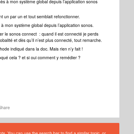
ès à mon système global depuis l’application sonos
nt un par un et tout semblait refonctionner.
ès à mon système global depuis l’application sonos.
oler le sonos connect : quand il est connecté je perds
alité et dès qu’il n’est plus connecté, tout remarche.
thode indiqué dans la doc. Mais rien n’y fait !
voqué cela ? et si oui comment y remédier ?
Share
s. You can use the search bar to find a similar topic, or