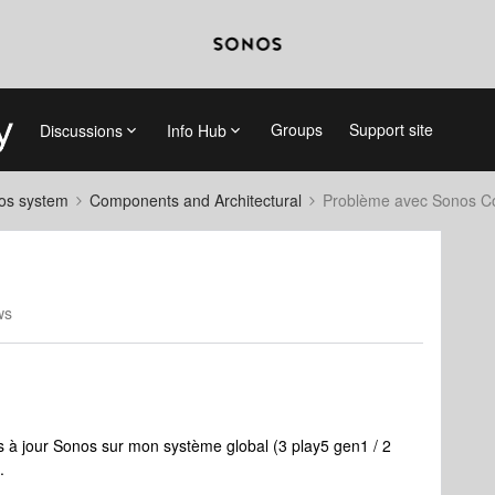
Groups
Support site
Discussions
Info Hub
nos system
Components and Architectural
Problème avec Sonos C
ws
es à jour Sonos sur mon système global (3 play5 gen1 / 2
.