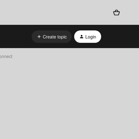
Create topic
Login
onnect