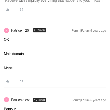
"Receive with simplicity everything that happens to you." - Rashi
Patrice-1251
Forum|Forum|5 years ago
AUTHOR
P
OK
Mais demain
Merci
Patrice-1251
Forum|Forum|5 years ago
AUTHOR
P
Bonjour