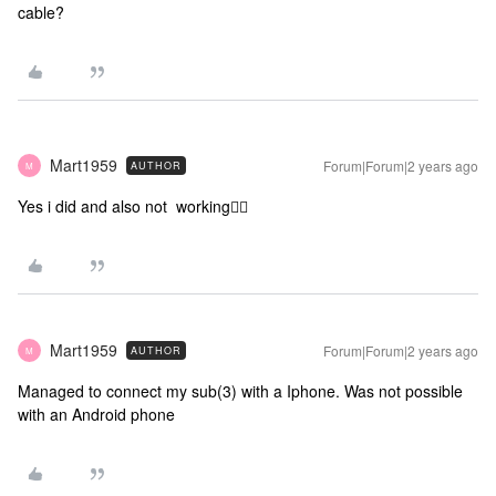
cable?
Mart1959
Forum|Forum|2 years ago
AUTHOR
M
Yes i did and also not working😮‍💨
Mart1959
Forum|Forum|2 years ago
AUTHOR
M
Managed to connect my sub(3) with a Iphone. Was not possible
with an Android phone